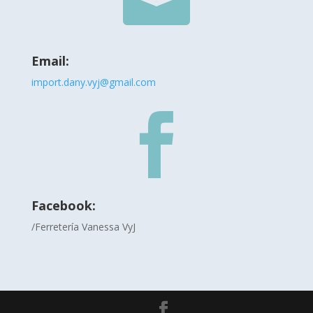

Email:
import.dany.vyj@gmail.com

Facebook:
/Ferretería Vanessa VyJ