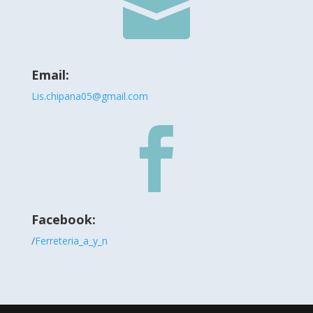

Email:
Lis.chipana05@gmail.com

Facebook:
/
Ferreteria_a_y_n