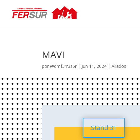
MAVI
por
@dmf3rr3s5r
|
Jun 11, 2024
|
Aliados
Stand 31