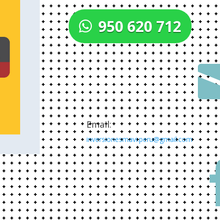
950 620 712
Email:
inversionesmavi.peru@gmail.com